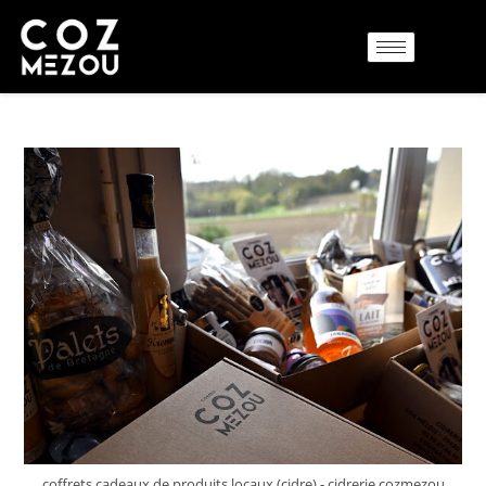
coffrets cadeaux de produits locaux (cidre) - cidrerie cozmezou