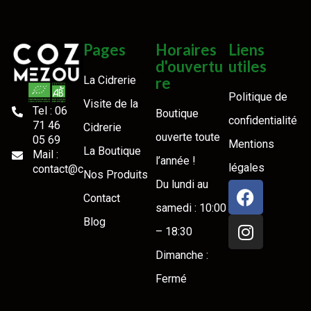
Pages
Horaires
Liens
d'ouvertu
utiles
La Cidrerie
re
Politique de
Visite de la
Tel : 06
Boutique
confidentialité
71 46
Cidrerie
ouverte toute
05 69
Mentions
La Boutique
Mail :
l’année !
légales
contact@cozmezou.bzh
Nos Produits
Du lundi au
Contact
samedi : 10:00
Blog
– 18:30
Dimanche :
Fermé